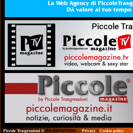
Piccole Trasgressioni ®
P.I. 01974570382
Privacy
|
Cookie policy